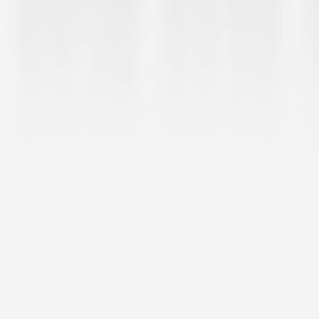
PRÉSENTATION
Notre mission :
transformer vos idées en
structures solides.
INGEBAT 74
est un bureau d’étude structure implanté