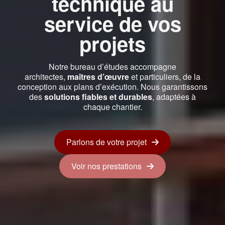
technique au
Qui sommes-nous ?
service de vos
Prestations
projets
Réalisations
Blog
Notre bureau d’études accompagne
architectes,
maîtres d’œuvre
et particuliers, de la
conception aux plans d’exécution. Nous garantissons
des
solutions fiables et durables
, adaptées à
chaque chantier.
Parlons de votre projet
Voir nos prestations