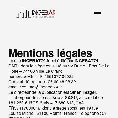
Mentions légales
Le site
INGEBAT74.fr
est édité par
INGEBAT74
,
SARL dont le siège est situé au 22 Rue du Bois De La
Rose – 74100 Ville La Grand
numéro SIRET : 914651377 00022
Contact : téléphone : 06 69 48 98 32
email : contact@ingebat74.fr
Le directeur de la publication est
Sinan Tezgel.
L’hébergeur du site est I
koula SASU,
au capital de
181 260 €, RCS Paris 417 680 618, TVA
FR37417680618, dont le siège social est 19 rue
Louise Michel, 51100 Reims, France. Téléphone : 09